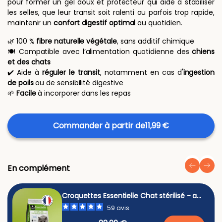
pour former un gel doux et protecteur qui aide à stabiliser
les selles, que leur transit soit ralenti ou parfois trop rapide,
maintenir un
confort digestif optimal
au quotidien.
🌿 100 %
fibre naturelle végétale
, sans additif chimique
🍽️ Compatible avec l’alimentation quotidienne des
chiens
et des chats
✔️ Aide à
réguler le transit
, notamment en cas d
'ingestion
de poils
ou de sensibilité digestive
🌱
Facile
à incorporer dans les repas
Commander à partir de
11,99 €
En complément
Croquettes Essentielle Chat stérilisé - au
poulet 3 kg
59
avis