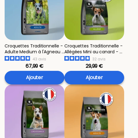
Croquettes Traditionnelle -
Croquettes Traditionnelle -
Adulte Medium à l'Agneau -
Allégées Mini au canard - 4
14 kg
kg
43
avis
32
avis
67,99 €
29,99 €
Ajouter
Ajouter