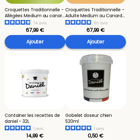
Croquettes Traditionnelle -
Croquettes Traditionnelle -
Allégées Medium au canard
Adulte Medium au Canard -
- 14 kg
14 kg
74
avis
60
avis
67,99 €
67,99 €
Ajouter
Ajouter
Container les recettes de
Gobelet doseur chien
daniel - 32L
520ml
1
avis
1
avis
14,99 €
0,50 €