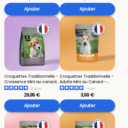
Ajouter
Ajouter
Croquettes Traditionnelle -
Croquettes Traditionnelle -
Croissance Mini au canard
Adulte Mini au Canard -
- 4 kg
échantillon 400g
12
avis
1
avis
29,99 €
3,99 €
Ajouter
Ajouter