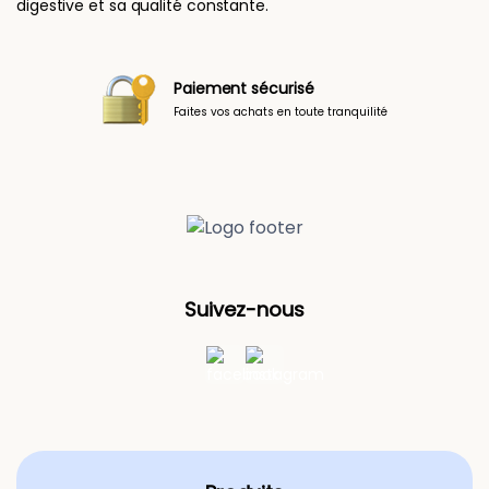
digestive et sa qualité constante.
risé
Une question ?
 toute tranquilité
Notre équipe à votre
Suivez-nous