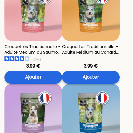
Croquettes Traditionnelle -
Croquettes Traditionnelle -
Adulte Medium au Saumon
Adulte Médium au Canard -
- échantillon 400g
échantillon 400g
1
avis
3,99 €
3,99 €
Ajouter
Ajouter