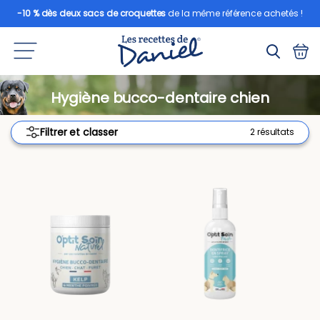
-10 % dès deux sacs de croquettes
de la même référence achetés !
Hygiène bucco-dentaire chien
Filtrer et classer
2 résultats