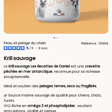
Peau et pelage du chien
Référence : 113969
5
/
5
-
9
avis
Krill sauvage
Le
Krill sauvage Les Recettes de Daniel
est une
crevette
pêchée en mer antarctique
, reconnue pour sa richesse
exceptionnelle.
Idéal en soutien des
pelages ternes, secs ou fragilisés.
🌿 Source marine sauvage de qualité pour chiens, chats,
furets
🐶🐱 Riche en
oméga‑3 et phospholipides
: soutient
articulations, vitalité et pelage