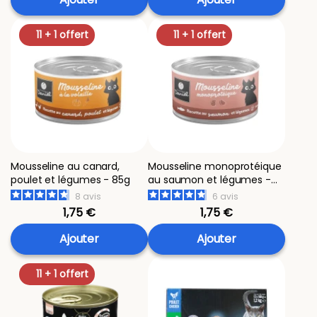
11 + 1 offert
11 + 1 offert
Mousseline au canard,
Mousseline monoprotéique
poulet et légumes - 85g
au saumon et légumes -
85g
8
avis
6
avis
1,75 €
1,75 €
Ajouter
Ajouter
11 + 1 offert