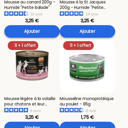
Mousse au canard 200g -
Mousse à la St Jacques
Humide "Petite balade"
200g - Humide "Petite
balade"
23
avis
24
avis
3,25 €
3,25 €
Ajouter
Ajouter
11 + 1 offert
11 + 1 offert
Mousse légère à la volaille
Mousseline monoprotéique
pour chatons et leur
au poulet - 85g
maman 200g - Humide
6
avis
8
avis
"Petite balade"
3,25 €
1,75 €
Ajouter
Ajouter