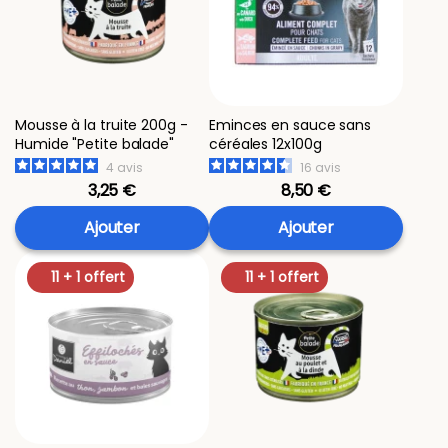
Mousse à la truite 200g -
Eminces en sauce sans
Humide "Petite balade"
céréales 12x100g
4
avis
16
avis
3,25 €
8,50 €
Ajouter
Ajouter
11 + 1 offert
11 + 1 offert