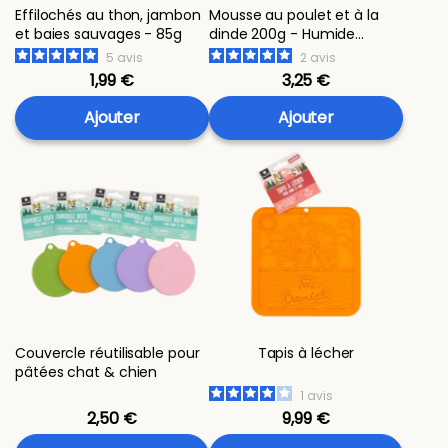
Effilochés au thon, jambon
Mousse au poulet et à la
et baies sauvages - 85g
dinde 200g - Humide
"Petite balade"
5
avis
2
avis
1,99 €
3,25 €
Ajouter
Ajouter
Couvercle réutilisable pour
Tapis à lécher
pâtées chat & chien
1
avis
2,50 €
9,99 €