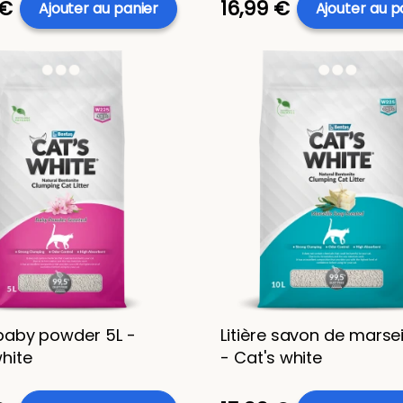
 €
16,99 €
Ajouter au panier
Ajouter au p
 baby powder 5L -
Litière savon de marseil
hite
- Cat's white