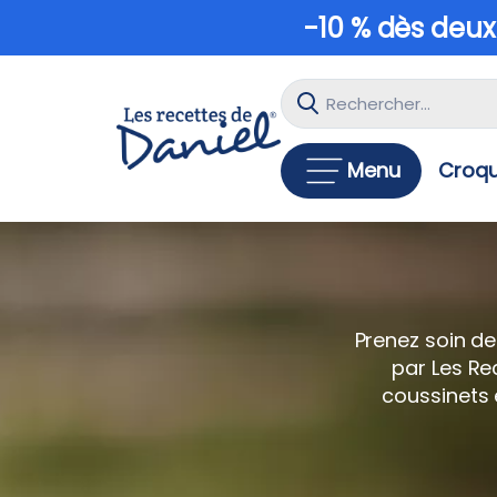
-10 % dès deux
Menu
Croqu
Prenez soin de
par Les Re
coussinets e