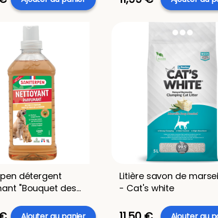
rpen détergent
Litière savon de marsei
ant "Bouquet des
- Cat's white
 - 1L
 €
11,50 €
Ajouter au panier
Ajouter au p