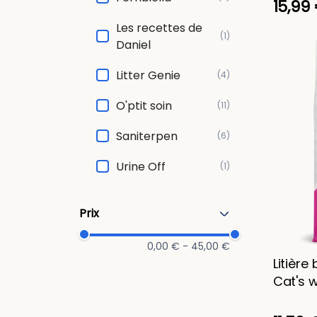
15,99
Les recettes de
(1)
Daniel
Litter Genie
(4)
O'ptit soin
(11)
Saniterpen
(6)
Urine Off
(1)
Prix
0,00 € - 45,00 €
Litière
Cat's w