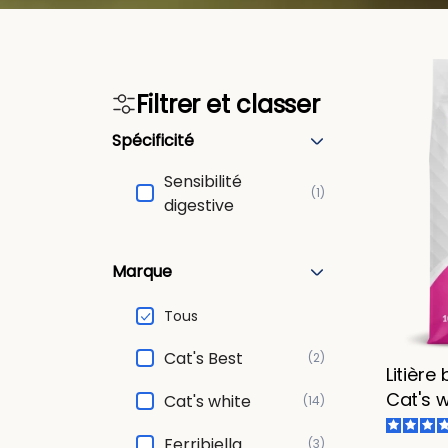
Filtrer et classer
Spécificité
Sensibilité
(1)
digestive
Marque
Tous
Cat's Best
(2)
Litière
Cat's w
Cat's white
(14)
Ferribiella
(3)