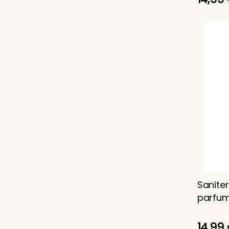
Sanite
parfum
Landes"
14,99