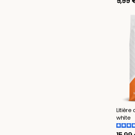
9,99 
Litière
white