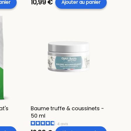
10,99 €
anier
Ajouter au panier
at's
Baume truffe & coussinets -
50 ml
4
avis