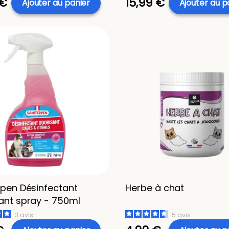
 €
15,99 €
Ajouter au panier
Ajouter au p
rpen Désinfectant
Herbe à chat
ant spray - 750ml
3
avis
5
avis