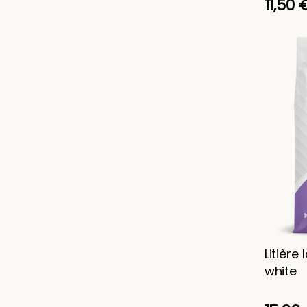
11,50 
Litière
white