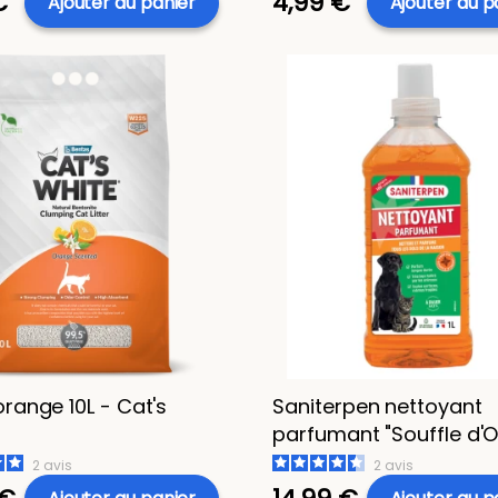
€
4,99 €
Ajouter au panier
Ajouter au p
 orange 10L - Cat's
Saniterpen nettoyant
parfumant "Souffle d'O
- 1L
2
avis
2
avis