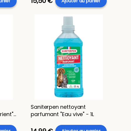
15,50 €
anier
Ajouter au panier
Saniterpen nettoyant
rient"
parfumant "Eau vive" - 1L