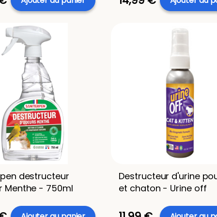
 €
14,99 €
Ajouter au panier
Ajouter au p
rpen destructeur
Destructeur d'urine po
r Menthe - 750ml
et chaton - Urine off
 €
11,99 €
Ajouter au panier
Ajouter au p