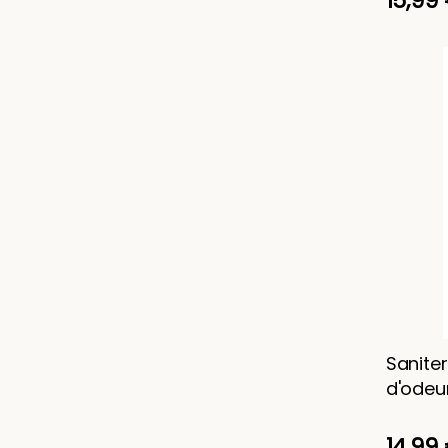
15,99
Sanite
d'odeu
14,99