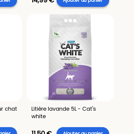
14,99 €
anier
Ajouter au panier
ur chat
Litière lavande 5L - Cat's
white
11,50 €
anier
Ajouter au panier