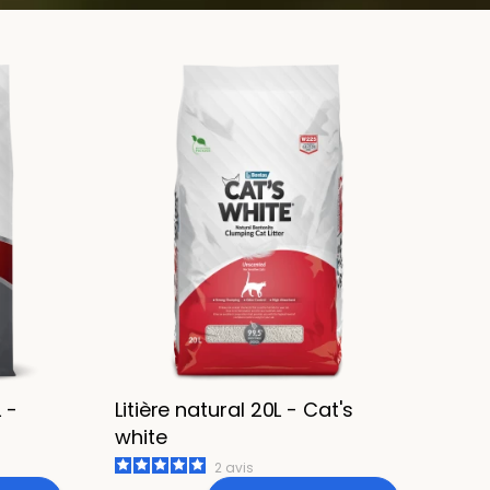
 -
Litière natural 20L - Cat's
white
2
avis