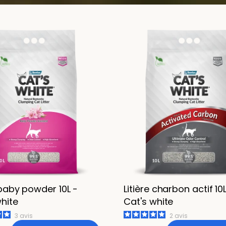
 baby powder 10L -
Litière charbon actif 10L
hite
Cat's white
3
avis
2
avis