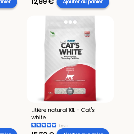
12,99 €
anier
Ajouter au panier
Litière natural 10L - Cat's
white
1
avis