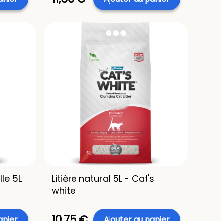
lle 5L
Litière natural 5L - Cat's
white
10,75 €
anier
Ajouter au panier