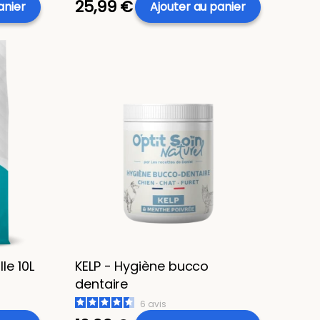
25,99 €
anier
Ajouter au panier
le 10L
KELP - Hygiène bucco
dentaire
6
avis