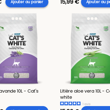
€
15,99 €
Ajouter au panier
Ajouter au p
 lavande 10L - Cat's
Litière aloe vera 10L - C
white
1
avis