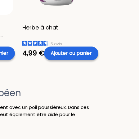
Herbe à chat
-
5
avis
4,99 €
nier
Ajouter
au panier
opéen
vent avec un poil poussiéreux. Dans ces
peut également être aidé pour le