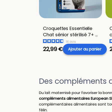
Croquettes Essentielle
C
Chat sénior stérilisé 7+ -
c
au poulet 3 kg
s
14
avis
22,99 €
Ajouter
au panier
Des compléments al
Du lait maternisé pour favoriser la bo
compléments alimentaires European Sh
complémentaires alimentaires sont to
félin.