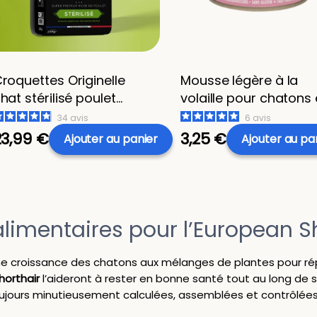
roquettes Originelle
Mousse légère à la
hat stérilisé poulet
volaille pour chatons 
ans céréales - 2,5 kg
leur maman 200g -
34
avis
6
avis
Humide "Petite balade
23,99 €
3,25 €
Ajouter
au panier
Ajouter
au pa
imentaires pour l’European S
nne croissance des chatons aux mélanges de plantes pour rép
orthair
l’aideront à rester en bonne santé tout au long de 
ujours minutieusement calculées, assemblées et contrôlée