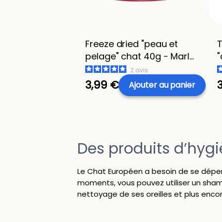
Freeze dried "peau et
T
pelage" chat 40g - Marly
"
& Dan
2
avis
3,99 €
Ajouter
au panier
Des produits d’hygi
Le Chat Européen a besoin de se dépense
moments, vous pouvez utiliser un sham
nettoyage de ses oreilles et plus enc