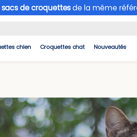
 sacs de croquettes
de la même référ
ettes chien
Croquettes chat
Nouveautés