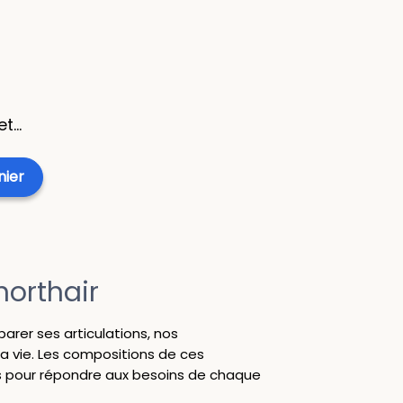
et
"
nier
horthair
arer ses articulations, nos
sa vie. Les compositions de ces
s pour répondre aux besoins de chaque