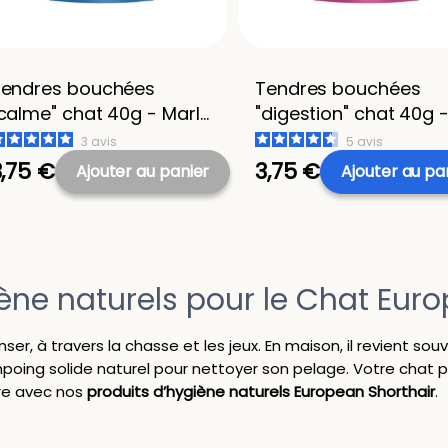
endres bouchées
Tendres bouchées
calme" chat 40g - Marly
"digestion" chat 40g 
& Dan
Marly & Dan
3
avis
5
avis
3,75 €
3,75 €
Ajouter
au panier
Ajouter
au pa
ène naturels pour le Chat Eur
r, à travers la chasse et les jeux. En maison, il revient sou
poing solide naturel pour nettoyer son pelage. Votre chat 
ore avec nos
produits d’hygiène naturels European Shorthair
.