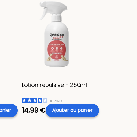
Lotion répulsive - 250ml
10
avis
14,99 €
anier
Ajouter
au panier