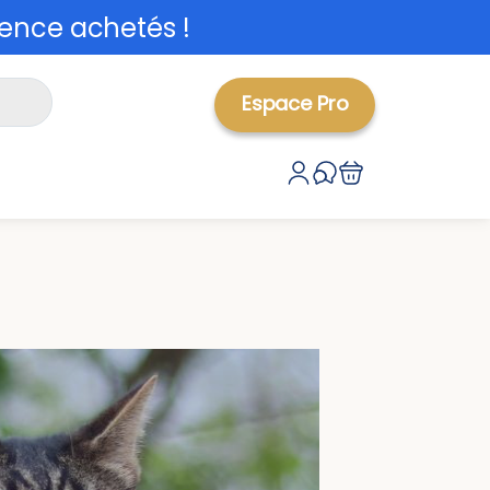
ence achetés !
Espace Pro