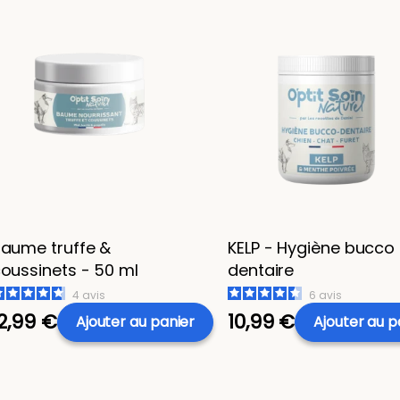
aume truffe &
KELP - Hygiène bucco
oussinets - 50 ml
dentaire
4
avis
6
avis
12,99 €
10,99 €
Ajouter
au panier
Ajouter
au p