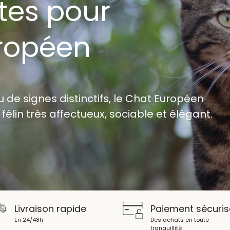
tes pour
ropéen
vu de signes distinctifs, le Chat Européen
félin très affectueux, sociable et élégant.
Livraison rapide
Paiement sécuris
En 24/48h
Des achats en toute
tranquillité