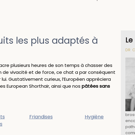
uits les plus adaptés à
Le
DR 
sacre plusieurs heures de son temps à chasser des
in de vivacité et de force, ce chat a par conséquent
lui. Gustativement curieux, l’Européen appréciera
s European Shorthair, ainsi que nos
pâtées sans
bros
ts
Friandises
Hygiène
enco
s
path
comm