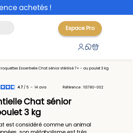
ence achetés !
Espace Pro
roquettes Essentielle Chat sénior stérilisé 7+ - au poulet 3 kg
4.7
/
5
-
14
avis
Référence : 113780-002
tielle Chat sénior
poulet 3 kg
chat est considéré comme un animal
es années, son métabolisme est très