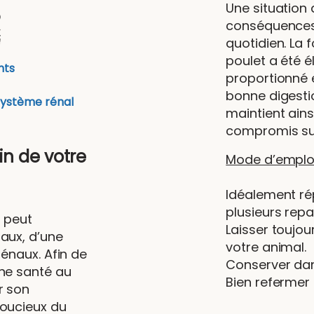
Une situation
conséquences 
quotidien. La
poulet a été 
nts
proportionné e
bonne digesti
système rénal
maintient ain
compromis sur 
in de votre
Mode d’emploi
Idéalement rép
plusieurs repa
t peut
Laisser toujou
naux, d’une
votre animal.
rénaux. Afin de
Conserver dans
nne santé au
Bien refermer
r son
Soucieux du