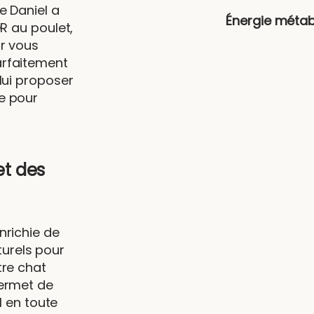
e Daniel a
Énergie métab
R au poulet,
ur vous
arfaitement
lui proposer
e pour
t des
nrichie de
urels pour
tre chat
permet de
l en toute