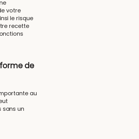
ine
de votre
si le risque
tre recette
fonctions
 forme de
importante au
eut
s sans un