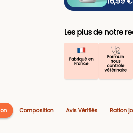
16,99 €
Ajouter
Les plus de notre r
Formule
Fabriqué en
sous
France
contrôle
vétérinaire
ion
Composition
Avis Vérifiés
Ration jo