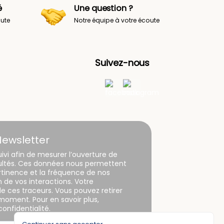
é
Une question ?
oute
Notre équipe à votre écoute
Suivez-nous
Newsletter
uivi afin de mesurer l’ouverture de
sultés. Ces données nous permettent
ertinence et la fréquence de nos
de vos interactions. Votre
n de ces traceurs. Vous pouvez retirer
oment. Pour en savoir plus,
onfidentialité.