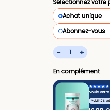
Sélectionnez votre 
Achat unique
Abonnez-vous
En complément
ttes Essentielle Chat
Moule verte
 - au Poulet 10 kg
ettes chien & chat
Mobilité & ar
99 €