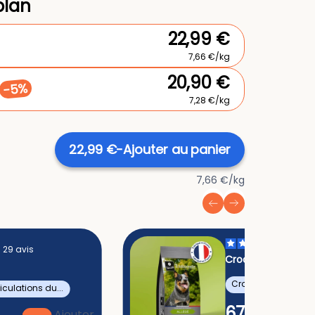
plan
22,99 €
7,66 €/kg
20,90 €
-5%
7,28 €/kg
22,99 €
-
Ajouter au panier
7,66 €/kg
74
av
29
avis
Croquettes Traditi
Allégées Medium 
Croquettes pour ch
14 kg
ticulations du...
67,99 €
Ajouter