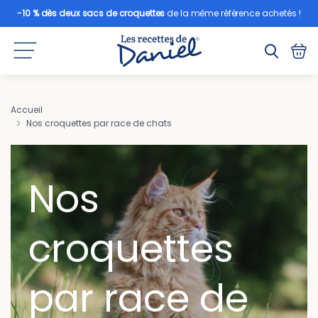
-10 % dès deux sacs de croquettes
de la même référence achetés !
Accueil
Nos croquettes par race de chats
Nos
croquettes
par race de