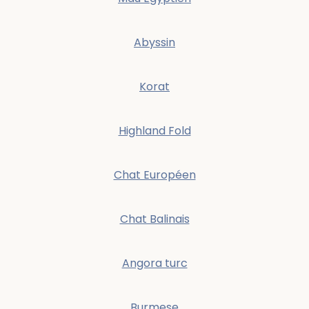
Abyssin
Korat
Highland Fold
Chat Européen
Chat Balinais
Angora turc
Burmese