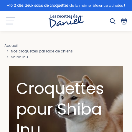
-10 % dès deux sacs de croquettes
de la même référence achetés !
Accueil
Nos croquettes par race de chiens
Shiba Inu
Croquettes
pour Shiba
Inu