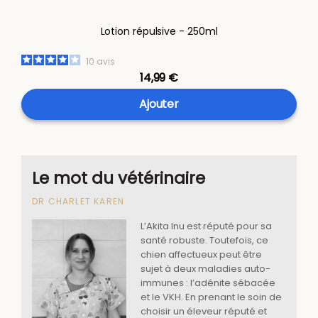
Lotion répulsive - 250ml
10
avis
14,99 €
Ajouter
Le mot du vétérinaire
DR CHARLET KAREN
L’Akita Inu est réputé pour sa
santé robuste. Toutefois, ce
chien affectueux peut être
sujet à deux maladies auto-
immunes : l’adénite sébacée
et le VKH. En prenant le soin de
choisir un éleveur réputé et