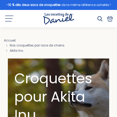
-10 % dès deux sacs de croquettes
de la même référence achetés !
Accueil
Nos croquettes par race de chiens
Akita Inu
Croquettes
pour Akita
Inu