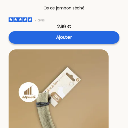
Os de jambon séché
7
avis
2,99 €
Ajouter