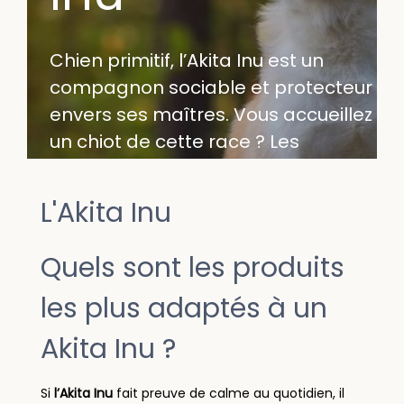
Chien primitif, l’Akita Inu est un
compagnon sociable et protecteur
envers ses maîtres. Vous accueillez
un chiot de cette race ? Les
Recettes de Daniel vous
accompagne avec une sélection
L'Akita Inu
de croquettes Akita Inu et tous les
indispensables à cette race.
Quels sont les produits
les plus adaptés à un
Akita Inu ?
Si
l’Akita Inu
fait preuve de calme au quotidien, il