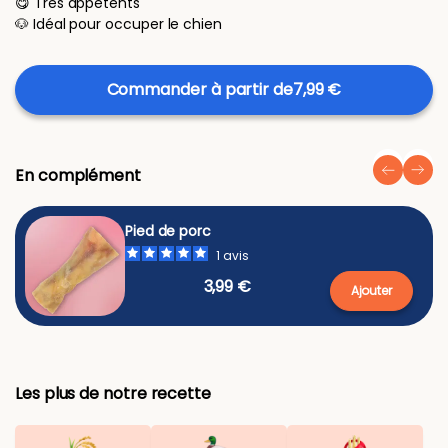
😋 Très appétents
🐶 Idéal pour occuper le chien
Commander à partir de
7,99 €
En complément
Pied de porc
1
avis
3,99 €
Ajouter
Les plus de notre recette