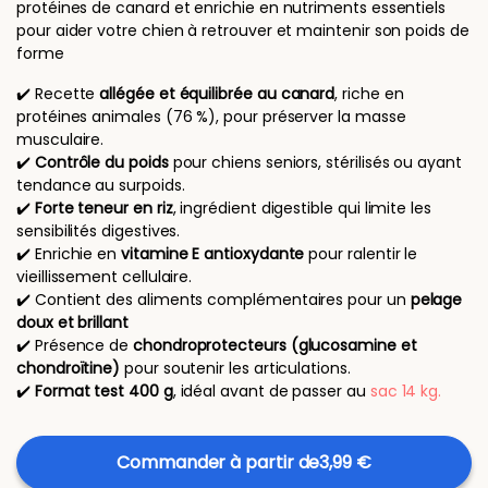
protéines de canard et enrichie en nutriments essentiels
pour aider votre chien à retrouver et maintenir son poids de
forme
✔️ Recette
allégée
et équilibrée
au canard
, riche en
protéines animales (76 %), pour préserver la masse
musculaire.
✔️
Contrôle du poids
pour chiens seniors, stérilisés ou ayant
tendance au surpoids.
✔️
Forte teneur en riz
, ingrédient digestible qui limite les
sensibilités digestives.
✔️ Enrichie en
vitamine E antioxydante
pour ralentir le
vieillissement cellulaire.
✔️ Contient des aliments complémentaires pour un
pelage
doux et brillant
✔️ Présence de
chondroprotecteurs (glucosamine et
chondroïtine)
pour soutenir les articulations.
✔️
Format test 400 g
, idéal avant de passer au
sac 14 kg.
Commander à partir de
3,99 €