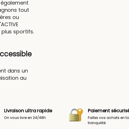
t également
agnons tout
ières ou
'ACTIVE
lus sportifs.
accessible
ent dans un
nisation au
Livraison ultra rapide
Paiement sécuris
On vous livre en 24/48h
Faites vos achats en t
tranquilité