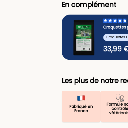
En complément
44
avis
ttes CROQ'EQUILIBRE -
Croquettes p
- 10 Kg
ttes pour chien...
Croquettes F
99 €
33,99 
Ajouter
Les plus de notre r
Formule s
Fabriqué en
contrôl
France
vétérinai