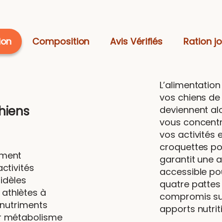
ion
Composition
Avis Vérifiés
Ration jo
L’alimentatio
vos chiens de 
hiens
deviennent al
vous concentr
vos activités
croquettes po
ement
garantit une a
ctivités
accessible p
fidèles
quatre pattes
athlètes à
compromis sur 
 nutriments
apports nutrit
ur métabolisme