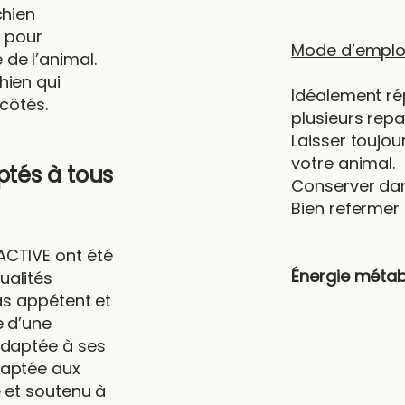
chien
s pour
Mode d’emploi
de l’animal.
hien qui
Idéalement rép
 côtés.
plusieurs repa
Laisser toujou
votre animal.
ptés à tous
Conserver dans
Bien refermer
ACTIVE ont été
Énergie métab
ualités
pas appétent et
e d’une
adaptée à ses
daptée aux
e et soutenu à