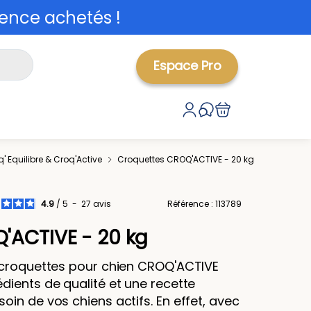
ence achetés !
Espace Pro
' Equilibre & Croq'Active
Croquettes CROQ'ACTIVE - 20 kg
4.9
/
5
-
27
avis
Référence : 113789
'ACTIVE - 20 kg
 croquettes pour chien CROQ'ACTIVE
dients de qualité et une recette
in de vos chiens actifs. En effet, avec