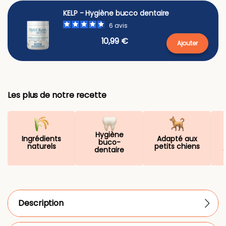
KELP - Hygiène bucco dentaire
6
avis
10,99 €
Ajouter
Les plus de notre recette
Hygiène
Ingrédients
Adapté aux
buco-
naturels
petits chiens
dentaire
Description