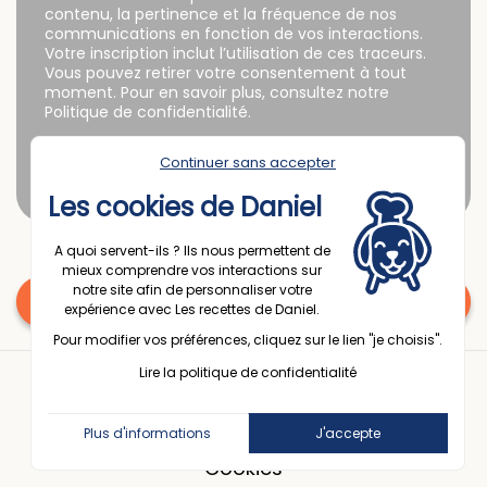
contenu, la pertinence et la fréquence de nos
communications en fonction de vos interactions.
Votre inscription inclut l’utilisation de ces traceurs.
Vous pouvez retirer votre consentement à tout
moment. Pour en savoir plus, consultez notre
Politique de confidentialité.
Continuer sans accepter
Les cookies de Daniel
A quoi servent-ils ? Ils nous permettent de
mieux comprendre vos interactions sur
notre site afin de personnaliser votre
Une question ? Contactez nous
expérience avec Les recettes de Daniel.
Pour modifier vos préférences, cliquez sur le lien "je choisis".
© 2025 Espace Passion France
Lire la politique de confidentialité
Politique de confidentialité
Plus d'informations
J'accepte
Mentions légales
Cookies