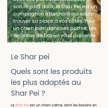
son regard doux, le Shar Pei est un
compagnon attachant qui saura
trouver sa place à vos côtés. Pour
un chien bien dans ses pattes, Les
Recettes de Daniel vous présente
des croquettes Shar Pei et ses
indispensables.
Le Shar pei
Quels sont les produits
les plus adaptés au
Shar Pei ?
Le
Shar Pei
est un chien calme, dont les besoins en