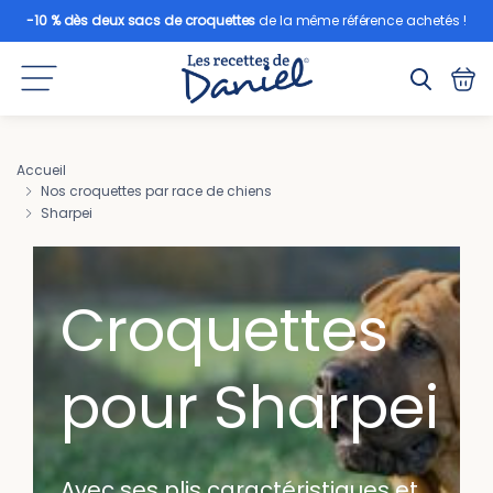
-10 % dès deux sacs de croquettes
de la même référence achetés !
Accueil
Nos croquettes par race de chiens
Sharpei
Croquettes
pour Sharpei
Avec ses plis caractéristiques et