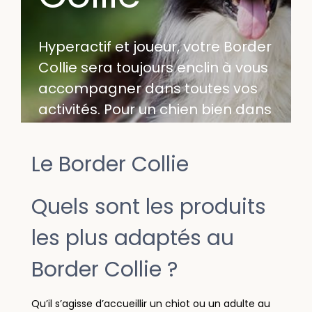
Hyperactif et joueur, votre Border
Collie sera toujours enclin à vous
accompagner dans toutes vos
activités. Pour un chien bien dans
ses pattes et vif, découvrez ici nos
essentiels et nos croquettes Border
Le Border Collie
Collie adaptés à sa race.
Quels sont les produits
les plus adaptés au
Border Collie ?
Qu’il s’agisse d’accueillir un chiot ou un adulte au