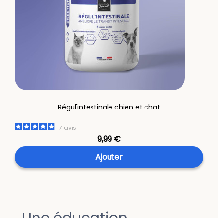
Régul'intestinale chien et chat
7
avis
9,99 €
Ajouter
Une éducation