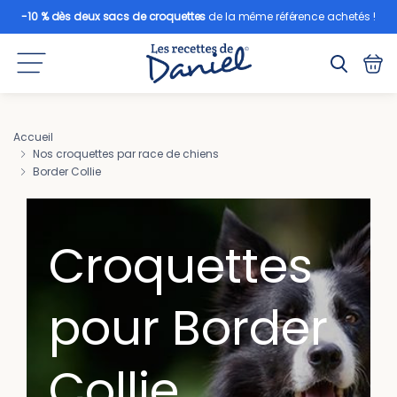
-10 % dès deux sacs de croquettes
de la même référence achetés !
Accueil
Nos croquettes par race de chiens
Border Collie
Croquettes
pour Border
Collie