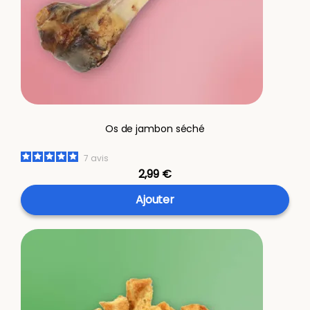
Os de jambon séché
7
avis
2,99 €
Ajouter