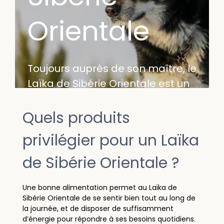
Orientale
Toujours auprès de son maître, le
Laïka de Sibérie Orientale est un
chien loyal et affectueux. Malgré
son gabarit moyen, il présente un
Quels produits
corps musclé et un grand besoin
privilégier pour un Laïka
de se dépenser quotidiennement.
de Sibérie Orientale ?
Une bonne alimentation permet au Laïka de
Sibérie Orientale de se sentir bien tout au long de
la journée, et de disposer de suffisamment
d’énergie pour répondre à ses besoins quotidiens.